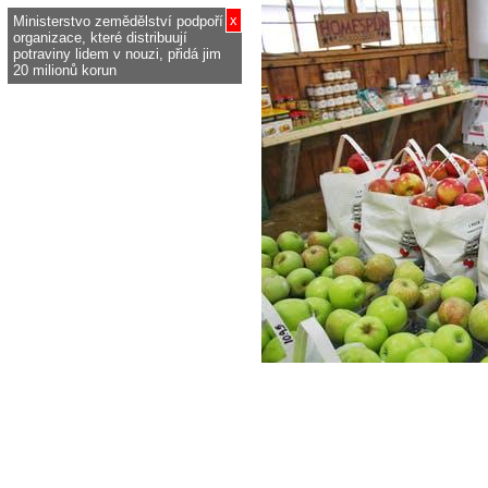
x
Ministerstvo zemědělství podpoří
organizace, které distribuují
potraviny lidem v nouzi, přidá jim
20 milionů korun