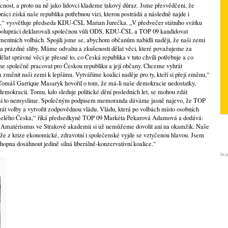
ost, a proto na ně jako lidovci klademe takový důraz. Jsme přesvědčeni, že
ci získá naše republika potřebnou vizi, kterou postrádá a následně najde i
ů,“ vysvětluje předseda KDU-ČSL Marian Jurečka. „V předvečer státního svátku
lupráci deklarovali společnou vůli ODS, KDU-ČSL a TOP 09 kandidovat
mentních volbách. Spojili jsme se, abychom občanům nabídli naději, že naši zemi
i a prázdné sliby. Máme odvahu a zkušenosti dělat věci, které považujeme za
lat správné věci je přesně to, co Česká republika v tuto chvíli potřebuje a co
eme společně pracovat pro Českou republiku a její občany. Chceme vyhrát
 změnit naši zemi k lepšímu. Vytváříme koalici naděje pro ty, kteří si přejí změnu,“
„Tomáš Garrique Masaryk hovořil o tom, že má-li naše demokracie nedostatky,
demokracii. Tomu, kdo sleduje politické dění posledních let, se mohou zdát
 si to nemyslíme. Společným podpisem memoranda dáváme jasně najevo, že TOP
t volby a vytvořit zodpovědnou vládu. Vládu, která po volbách místo osobních
 celého Česka,“ říká předsedkyně TOP 09 Markéta Pekarová Adamová a dodává:
 Amatérismus ve Strakově akademii si už nemůžeme dovolit ani na okamžik. Naše
, že z krize ekonomické, zdravotní i společenské vyjde se vztyčenou hlavou. Jsem
chopna dosáhnout jedině silná liberálně-konzervativní koalice.“
In-p