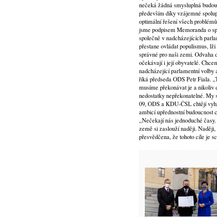
nečeká žádná smysluplná budoucn
především díky vzájemné spoluprá
optimální řešení všech problém
jsme podpisem Memoranda o spo
společně v nadcházejících parla
přestane ovládat populismus, lž
správné pro naši zemi. Odvaha dě
očekávají i její obyvatelé. Chc
nadcházející parlamentní volby a
říká předseda ODS Petr Fiala. 
musíme překonávat je a nikoliv 
nedostatky nepřekonatelné. My
09, ODS a KDU-ČSL chtějí vyhrá
ambicí upřednostní budoucnost
„Nečekají nás jednoduché časy.
země si zaslouží naději. Naději
přesvědčena, že tohoto cíle je s