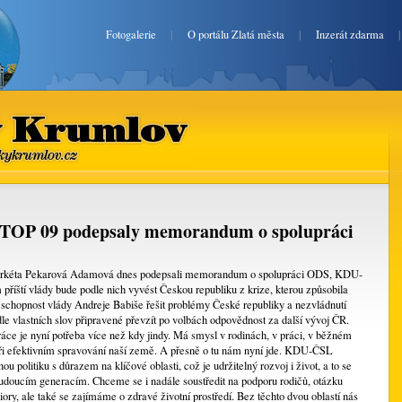
Fotogalerie
|
O portálu Zlatá města
|
Inzerát zdarma
ský Krumlov
atyceskykrumlov.cz
TOP 09 podepsaly memorandum o spolupráci
Markéta Pekarová Adamová dnes podepsali memorandum o spolupráci ODS, KDU-
íští vlády bude podle nich vyvést Českou republiku z krize, kterou způsobila
schopnost vlády Andreje Babiše řešit problémy České republiky a nezvládnutí
dle vlastních slov připravené převzít po volbách odpovědnost za další vývoj ČR.
áce je nyní potřeba více než kdy jindy. Má smysl v rodinách, v práci, v běžném
í při efektivním spravování naší země. A přesně o tu nám nyní jde. KDU-ČSL
 politiku s důrazem na klíčové oblasti, což je udržitelný rozvoj i život, a to se
udoucím generacím. Chceme se i nadále soustředit na podporu rodičů, otázku
iory, ale také se zajímáme o zdravé životní prostředí. Bez těchto dvou oblastí nás