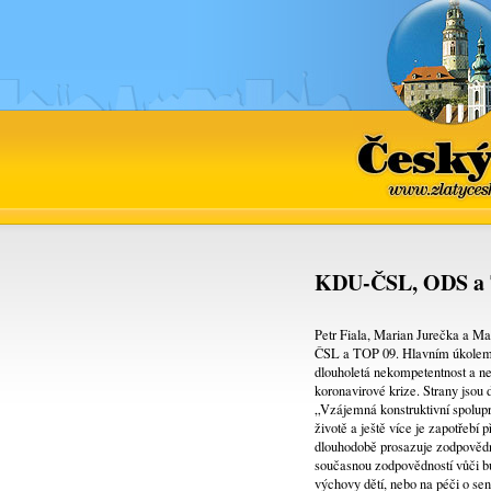
Če
www.zl
KDU-ČSL, ODS a 
Petr Fiala, Marian Jurečka a 
ČSL a TOP 09. Hlavním úkolem př
dlouholetá nekompetentnost a ne
koronavirové krize. Strany jsou 
„Vzájemná konstruktivní spolupr
životě a ještě více je zapotřeb
dlouhodobě prosazuje zodpovědnou
současnou zodpovědností vůči b
výchovy dětí, nebo na péči o sen