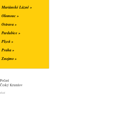
Mariánské Lázně »
Olomouc »
Ostrava »
Pardubice »
Plzeň »
Praha »
Znojmo »
Počasí
Český Krumlov
očasí