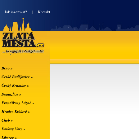
|
Jak inzerovat?
|
Kontakt
Zlatá města
... to nejlepší z
českých měst
Brno »
České Budějovice »
Český Krumlov »
Domažlice »
Františkovy Lázně »
Hradec Králové »
Cheb »
Karlovy Vary »
Liberec »