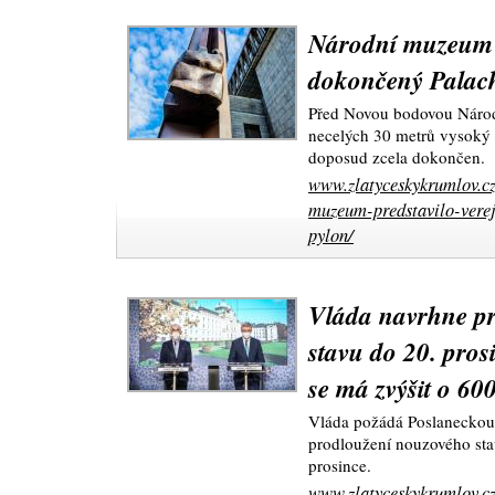
Národní muzeum p
dokončený Palac
Před Novou bodovou Národn
necelých 30 metrů vysoký 
doposud zcela dokončen.
www.zlatyceskykrumlov.cz
muzeum-predstavilo-vere
pylon/
Vláda navrhne p
stavu do 20. pro
se má zvýšit o 60
Vláda požádá Poslaneckou 
prodloužení nouzového sta
prosince.
www.zlatyceskykrumlov.cz