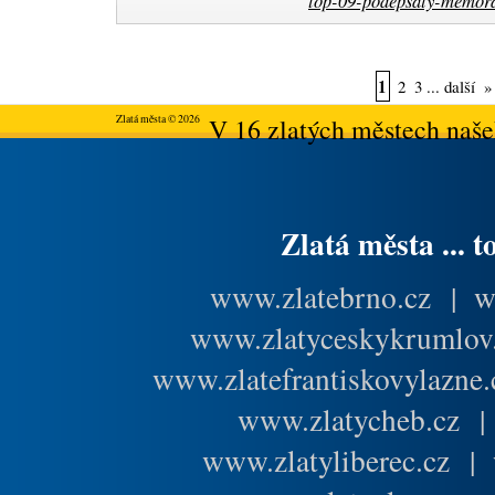
top-09-podepsaly-memor
1
2
3
...
další
»
Zlatá města © 2026
V 16 zlatých městech našeh
Zlatá města ... t
www.zlatebrno.cz
|
w
www.zlatyceskykrumlov
www.zlatefrantiskovylazne.
www.zlatycheb.cz
www.zlatyliberec.cz
|