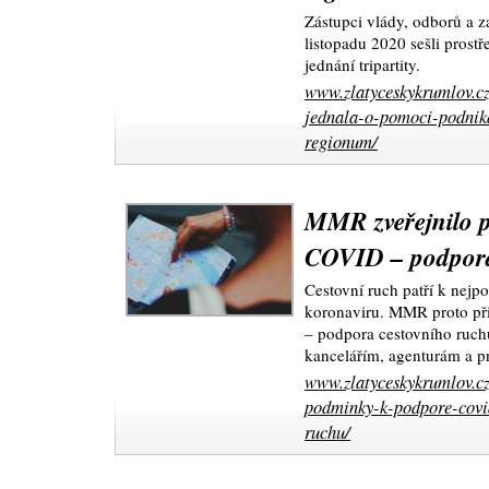
Zástupci vlády, odborů a z
listopadu 2020 sešli prost
jednání tripartity.
www.zlatyceskykrumlov.cz/
jednala-o-pomoci-podnik
regionum/
MMR zveřejnilo 
COVID – podpora
Cestovní ruch patří k nej
koronaviru. MMR proto př
– podpora cestovního ruch
kancelářím, agenturám a 
www.zlatyceskykrumlov.cz
podminky-k-podpore-covi
ruchu/