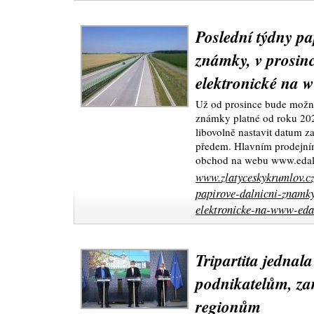
Poslední týdny pa
známky, v prosinc
elektronické na 
Už od prosince bude možné
známky platné od roku 20
libovolně nastavit datum zač
předem. Hlavním prodejní
obchod na webu www.edaln
www.zlatyceskykrumlov.cz
papirove-dalnicni-znamky
elektronicke-na-www-edal
Tripartita jednal
podnikatelům, z
regionům