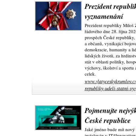
Prezident republik
vyznamenání
Prezident republiky Miloš 
řádového dne 28. října 202
prospěch České republiky, 
a občanů, vynikající bojov
demokracie, humanity a li
lidských životů, za hrdinstv
stát v oblasti politiky, hos
výchovy, školství a sport
celek.
www.zlatyceskykrumlov.cz
republiky-udeli-statni-v
Pojmenujte nejvýk
České republice
Jaké jméno bude mít nový
instalován v IT4Innovation