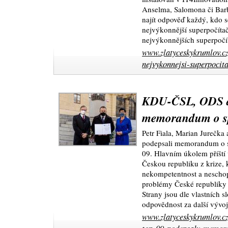
Anselma, Salomona či Barb
najít odpověď každý, kdo s
nejvýkonnější superpočítač
nejvýkonnějších superpočí
www.zlatyceskykrumlov.cz
nejvykonnejsi-superpocita
KDU-ČSL, ODS a
memorandum o s
Petr Fiala, Marian Jurečk
podepsali memorandum o 
09. Hlavním úkolem příští
Českou republiku z krize, 
nekompetentnost a neschop
problémy České republiky 
Strany jsou dle vlastních s
odpovědnost za další vývo
www.zlatyceskykrumlov.cz