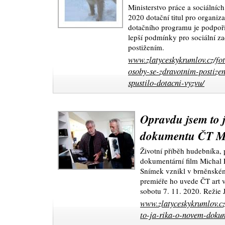
Ministerstvo práce a sociálních
2020 dotační titul pro organiza
dotačního programu je podpořit
lepší podmínky pro sociální z
postižením.
www.zlatyceskykrumlov.cz/fot
osoby-se-zdravotnim-postize
spustilo-dotacni-vyzvu/
Opravdu jsem to 
dokumentu ČT M
Životní příběh hudebníka, 
dokumentární film Michal 
Snímek vznikl v brněnském
premiéře ho uvede ČT art v
sobotu 7. 11. 2020. Režie 
www.zlatyceskykrumlov.cz
to-ja-rika-o-novem-doku