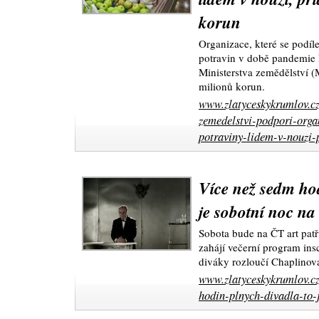
korun
Organizace, které se podíle
potravin v době pandemie 
Ministerstva zemědělství (
milionů korun.
www.zlatyceskykrumlov.cz
zemedelstvi-podpori-organ
potraviny-lidem-v-nouzi-
Více než sedm ho
je sobotní noc na
Sobota bude na ČT art patř
zahájí večerní program insc
diváky rozloučí Chaplino
www.zlatyceskykrumlov.cz
hodin-plnych-divadla-to-j