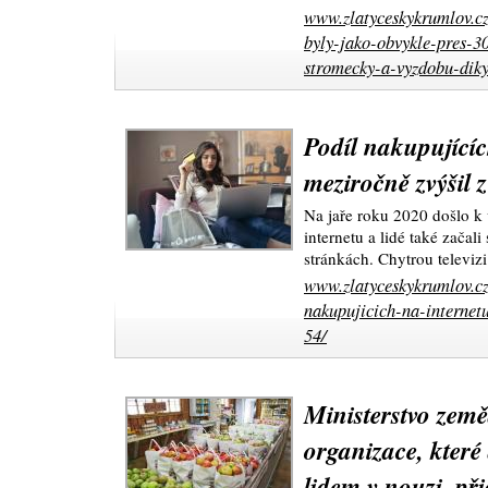
www.zlatyceskykrumlov.cz
byly-jako-obvykle-pres-3
stromecky-a-vyzdobu-diky
Podíl nakupujícíc
meziročně zvýšil 
Na jaře roku 2020 došlo k
internetu a lidé také začal
stránkách. Chytrou televiz
www.zlatyceskykrumlov.cz
nakupujicich-na-internet
54/
Ministerstvo země
organizace, které 
lidem v nouzi, př