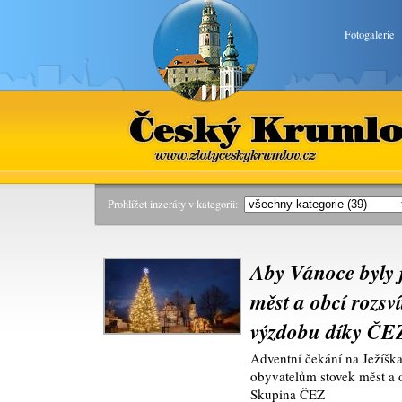
Fotogalerie
Český Krumlov
www.zlatyceskykrumlov.cz
Prohlížet inzeráty v kategorii:
Aby Vánoce byly 
měst a obcí rozsv
výzdobu díky ČE
Adventní čekání na Ježíška
obyvatelům stovek měst a 
Skupina ČEZ