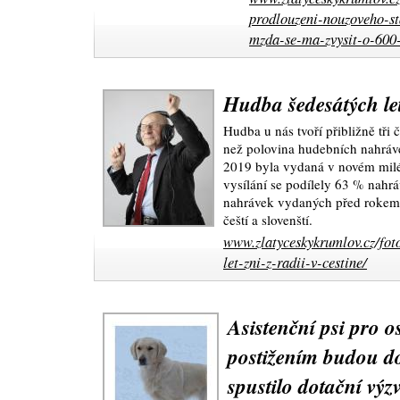
prodlouzeni-nouzoveho-s
mzda-se-ma-zvysit-o-600
Hudba šedesátých let 
Hudba u nás tvoří přibližně tři 
než polovina hudebních nahráv
2019 byla vydaná v novém mil
vysílání se podílely 63 % nahrá
nahrávek vydaných před rokem 
čeští a slovenští.
www.zlatyceskykrumlov.cz/fot
let-zni-z-radii-v-cestine/
Asistenční psi pro 
postižením budou d
spustilo dotační výz