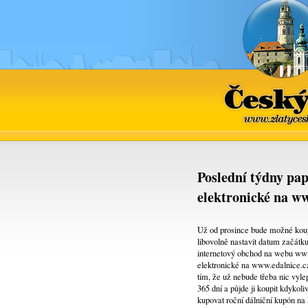
Če
www.zl
Poslední týdny pap
elektronické na ww
Už od prosince bude možné koup
libovolně nastavit datum začátk
internetový obchod na webu www.
elektronické na www.edalnice.cz
tím, že už nebude třeba nic vyle
365 dní a půjde ji koupit kdykol
kupovat roční dálniční kupón na