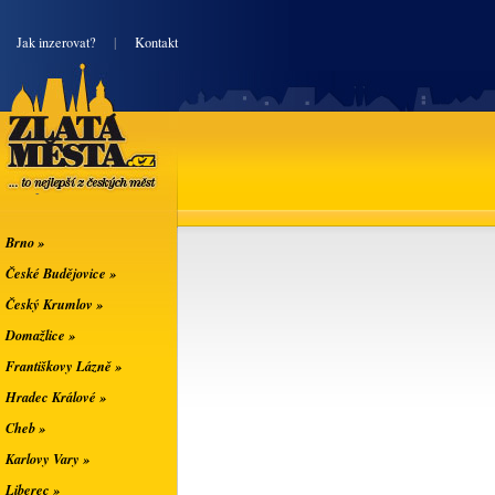
|
Jak inzerovat?
|
Kontakt
Zlatá města
... to nejlepší z
českých měst
Brno »
České Budějovice »
Český Krumlov »
Domažlice »
Františkovy Lázně »
Hradec Králové »
Cheb »
Karlovy Vary »
Liberec »