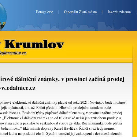
Fotogalerie
|
O portálu Zlatá města
|
Inzerát zdarma
ský Krumlov
atyceskykrumlov.cz
írové dálniční známky, v prosinci začíná prodej
w.edalnice.cz
it nové elektronické dálniční známky platné od roku 2021. Novinkou bude možnost
u jejich platnosti, a to až 90 dní předem. Hlavním prodejním kanálem bude
edalnice.cz. Poslední týdny papírové dálniční známky, v prosinci začíná prodej
 „Elektronická dálniční známka se od té klasické neliší jen způsobem prodeje a
povat na auto a pak složitě seškrabovat starou ze skla. Roční známka bude platná
iv během roku,“ říká ministr dopravy Karel Havlíček. Řidiči si už tedy nemusí
 konci ledna na poslední chvíli. Systém umožní její zakoupení s devadesátidenním