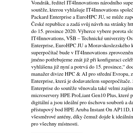
Vondrák, ředitel IT4Innovations národního supe
soutěže, kterou vyhlašuje IT4Innovations společ
Packard Enterprise a EuroHPC JU, se může zapo
České republice a zadá svůj návrh na stránky ht
do 15. prosince 2020. Výherce vybere porota sl
IT4Innovations, VŠB – Technické univerzity Os
Enterprise, EuroHPC JU a Moravskoslezského kra
superpočítač bude v IT4Innovations zprovozněn
jméno potřebujeme znát již při konfiguraci celé
vyhlášena již nyní a potrvá do 15. prosince,“ d
manažer divize HPC & AI pro střední Evropu, z
Enterprise, která je dodavatelem superpočítače
Enterprise do soutěže věnovala také velmi zajím
microservery HPE ProLiant Gen10 Plus, které 
digitální a jsou ideální pro úschovu souborů a da
přístupový bod HPE Aruba Instant On AP11D, k
všesměrové antény, díky čemuž dojde k ideálním
pro všechny místnosti.