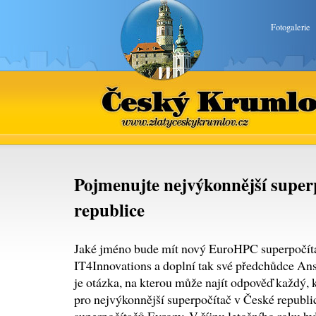
Fotogalerie
Český Krumlov
www.zlatyceskykrumlov.cz
Pojmenujte nejvýkonnější super
republice
Jaké jméno bude mít nový EuroHPC superpočítač
IT4Innovations a doplní tak své předchůdce An
je otázka, na kterou může najít odpověď každý, 
pro nejvýkonnější superpočítač v České republi