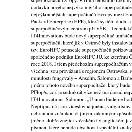
superpočítačů Evropy. V říjnu letošního roku b
dodávku nového nejvýkonnějšího superpočítače
nejvýkonnějších superpočítačů Evropy mezi Eu
Packard Enterprise (HPE), která systém dodá, 
superpočítačovým centrem při VŠB – Technické 
IT4Innovations bude nový superpočítač umístěn 
superpočítačů, které již v Ostravě byly instalová
tzv. EuroHPC petascale superpočítačů pořizova
společného podniku EuroHPC JU, ke kterému Če
roce 2018. I třem předchozím superpočítačům v
všechna jsou provázaná s regionem Ostravska, re
minulosti fungovaly – Anselm, Salomon a Barbo
jméno tohoto nového superpočítače, který bude
PFlop/s, což je sedmkrát více než má dosud nej
IT4Innovations, Salomon. „U jmen budeme hodnot
Nepřípustná jsou víceslovná jména, vulgarismy a
ochrannou známkou či jiným zákonným způsobe
jméno, dobře znějící v českém i v anglickém jaz
písmen, které nebude obsahovat speciální znaky 