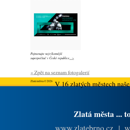
Pojmenujte nejvýkonnější
superpočítač v České republice
...>
« Zpět na seznam fotogalerií
Zlatá města © 2026
V 16 zlatých městech našeh
Zlatá města ... t
www.zlatebrno.cz
|
w