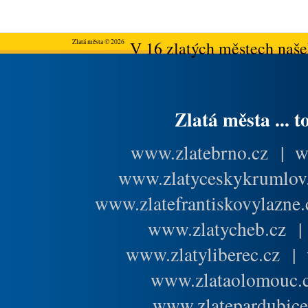
Zlatá města © 2026
V 16 zlatých městech našeh
Zlatá města ... t
www.zlatebrno.cz
|
w
www.zlatyceskykrumlov
www.zlatefrantiskovylazne.
www.zlatycheb.cz
www.zlatyliberec.cz
|
www.zlataolomouc.
www.zlatepardubice