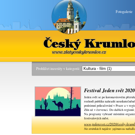
Fotogalerie
Český Krumlov
www.zlatyceskykrumlov.cz
Prohlížet inzeráty v kategorii:
Festival Jeden svět 202
Jeden svět se po koronavirovém přeruše
rozhodl publiku nahradit neuskutečněné 
podzimní pokračování v Praze a v regio
Zlín už v červenci. Do dalších regionů p
Na programy vybrané místními organizá
festivalových měst.
www.jedensvet.cz/2020/cesky-kruml
Na stránkách najdete zajímavou nabídk