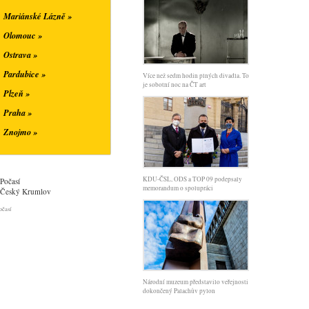
Mariánské Lázně »
Olomouc »
Ostrava »
Pardubice »
Více než sedm hodin plných divadla. To
je sobotní noc na ČT art
Plzeň »
Praha »
Znojmo »
KDU-ČSL, ODS a TOP 09 podepsaly
Počasí
memorandum o spolupráci
Český Krumlov
očasí
Národní muzeum představilo veřejnosti
dokončený Palachův pylon