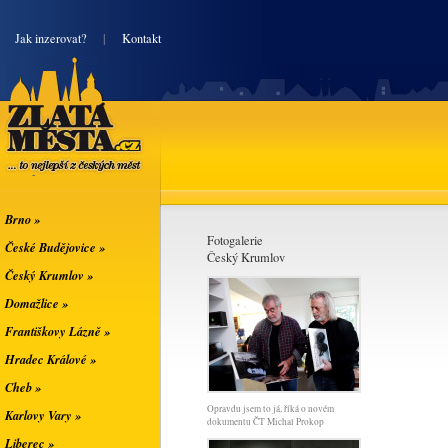
|
Jak inzerovat?
|
Kontakt
Zlatá města
... to nejlepší z
českých měst
Brno »
Fotogalerie
České Budějovice »
Český Krumlov
Český Krumlov »
Domažlice »
Františkovy Lázně »
Hradec Králové »
Cheb »
Opravdu jsem to já, říká o novém
Karlovy Vary »
dokumentu ČT Michal Prokop
Liberec »