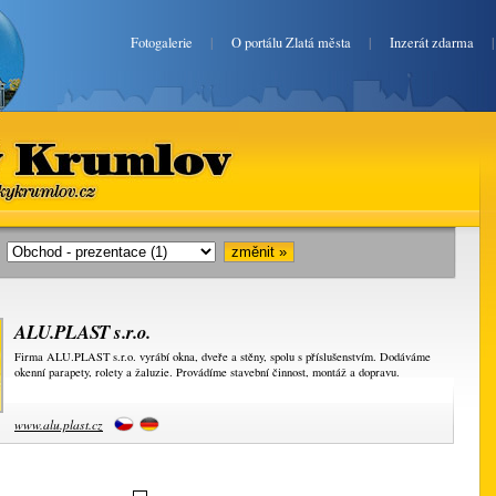
Fotogalerie
|
O portálu Zlatá města
|
Inzerát zdarma
ský Krumlov
atyceskykrumlov.cz
i:
ALU.PLAST s.r.o.
Firma ALU.PLAST s.r.o. vyrábí okna, dveře a stěny, spolu s příslušenstvím. Dodáváme
okenní parapety, rolety a žaluzie. Provádíme stavební činnost, montáž a dopravu.
www.alu.plast.cz