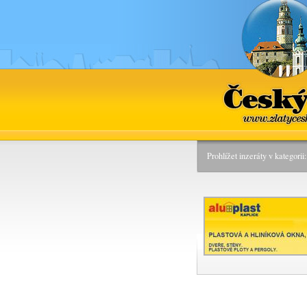
Če
www.zl
Prohlížet inzeráty v kategori